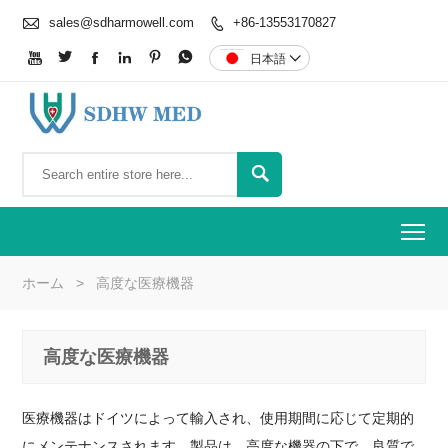

sales@sdharmowell.com
+86-13553170827







日本語


To
ホーム
>
高度な医療機器
高度な医療機器
医療機器はドイツによって輸入され、使用期間に応じて定期的
にメンテナンスされます。製品は、高度な機器の下で、良質で