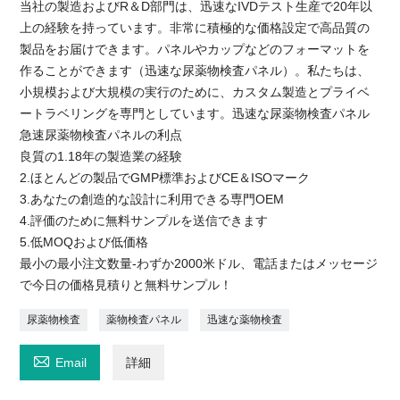
当社の製造およびR＆D部門は、迅速なIVDテスト生産で20年以
上の経験を持っています。非常に積極的な価格設定で高品質の
製品をお届けできます。パネルやカップなどのフォーマットを
作ることができます（迅速な尿薬物検査パネル）。私たちは、
小規模および大規模の実行のために、カスタム製造とプライベ
ートラベリングを専門としています。迅速な尿薬物検査パネル
急速尿薬物検査パネルの利点
良質の1.18年の製造業の経験
2.ほとんどの製品でGMP標準およびCE＆ISOマーク
3.あなたの創造的な設計に利用できる専門OEM
4.評価のために無料サンプルを送信できます
5.低MOQおよび低価格
最小の最小注文数量-わずか2000米ドル、電話またはメッセージ
で今日の価格見積りと無料サンプル！
尿薬物検査
薬物検査パネル
迅速な薬物検査

Email
詳細