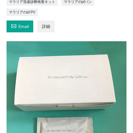
マラリア迅速診断検査キット
マラリアのpfパン
マラリアのpf PV

Email
詳細