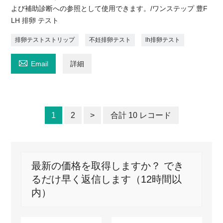
よび補助診断への参照として使用できます。/ワンステップ 豊F
LH 排卵 テスト
排卵テストストリップ
不妊排卵テスト
lh排卵テスト

Email
詳細
1
2
>
合計 10 レコード
最新の価格を取得しますか？ でき
るだけ早く返信します（12時間以
内）