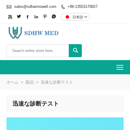

sales@sdharmowell.com
+86-13553170827







日本語


To
ホーム
>
製品
>
迅速な診断テスト
迅速な診断テスト