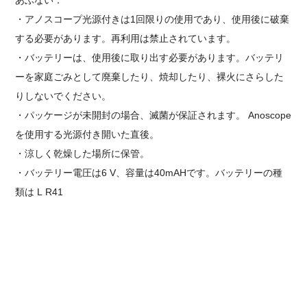
あぶない：
・アノスコープ
光源付き
は1回限りの使用であり、使用後に破棄
する必要があります。再利用は禁止されています。
・バッテリーは、使用後に取り出す必要があります。
バッテリ
ーを家庭ごみとして廃棄したり、焼却したり、裸火にさらした
りしないでください。
・パッケージが未開封の場合、滅菌が保証されます。 Anoscope
を使用する
光源付き
開いた直後。
・涼しく乾燥した場所に保管。
・バッテリー電圧は6 V、容量は40mAHです。バッテリーの種
類は
L
R41