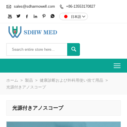

sales@sdharmowell.com
+86-13553170827







日本語


To
ホーム
>
製品
>
健康診断および外科用使い捨て用品
>
光源付きアノスコープ
光源付きアノスコープ