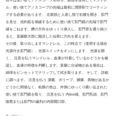
右手は使い捨てアノスコープを持ち、親指を使用して
マンドレ
ル
、使い捨てアノスコープの先端は最初に潤滑剤でコーティン
グする必要があります。
左親指と人差し指で右腰を開き、肛門
を見せ、括約筋を弛緩するために使い捨て肛門鏡の先端で肛門
縁をこねます。臍の方向をゆっくり挿入し、肛門管を通り抜け
ると、直腸膨大部に陥没した仙骨に方向を変えます。
その後、取り出します
マンドレル
、この時点で（使用する場合
光源付き肛門鏡
）、
光源スイッチをオンにします
、光源を開
く
、 注意を払う
マンドレル、
血液が付着しているかどうかを確
認し、血液の特徴を判断します。直腸に分泌物がある場合は、
綿球をピンセットでクリップして拭き取ります。
そして、詳細
に調べます。
注意を払う
潰瘍、ポリープ、腫瘍、異物があるか
どうかに関係なく、粘膜の色は、外側にゆっくり吸い込まれた
使い捨て肛門鏡を取り、
注意を払う
内line核、肛門乳頭、肛門
陰窩または肛門fの歯列の内部開口部。