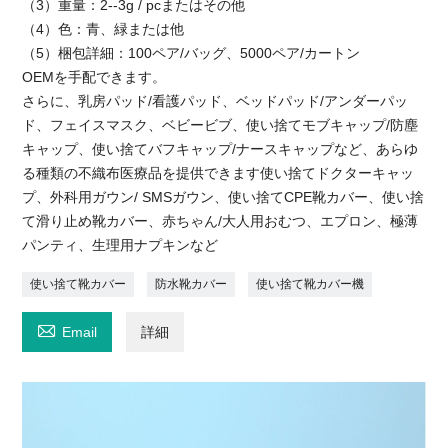
（3）重量：2--3g / pcまたはその他
（4）色：青、緑または他
（5）梱包詳細：100ペア/バッグ、5000ペア/カートン
OEMを手配できます。
さらに、乳房パッド/看護パッド、ベッドパッド/アンダーパッ
ド、フェイスマスク、ベビービブ、使い捨てモブキャップ/防塵
キャップ、使い捨てバフキャップ/ナースキャップなど、あらゆ
る種類の不織布医療品を提供できます使い捨てドクターキャッ
プ、外科用ガウン/ SMSガウン、使い捨てCPE靴カバー、使い捨
て滑り止め靴カバー、赤ちゃん/大人用おむつ、エプロン、極薄
パンティ、生理用ナプキンなど
使い捨て靴カバー
防水靴カバー
使い捨て靴カバー機

Email
詳細