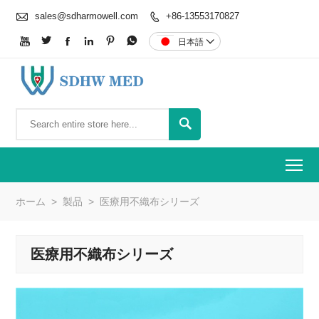

sales@sdharmowell.com
+86-13553170827







日本語


To
ホーム
>
製品
>
医療用不織布シリーズ
医療用不織布シリーズ