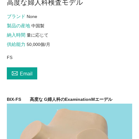
高度な婦人科検査モデル
ブランド
None
製品の産地
中国製
納入時間
量に応じて
供給能力
50,000個/月
FS

Email
BIX-FS
高度な
G
婦人科の
E
xamination
M
エーデル