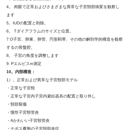
4
。
肉眼で正常およびさまざまな異常な子宮頸部病変を観察し
ます
5
。
IUDの配置と削除。
6
。 T
ダイアフラムのサイズと位置。
7
.O
子宮、卵巣、卵管、円形靭帯、その他の解剖学的構造を観察
する
の
骨盤腔。
8
。
子宮の角度を調整します
9. P
エルビス
m
測定
10
。
内部構造：
1）。
正常および異常な子宮頸部モデル
・
正常な子宮頸
・
正常な子宮内子宮内避妊器具の配置と取り外し
・
頸部裂傷
・
慢性子宮頸管炎
・
A
かわいい子宮頸管炎
・
ナボス嚢胞の子宮頸部炎症