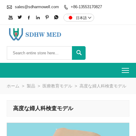

sales@sdharmowell.com
+86-13553170827







日本語


To
ホーム
>
製品
>
医療教育モデル
>
高度な婦人科検査モデル
高度な婦人科検査モデル