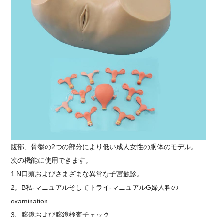
腹部、骨盤の2つの部分により低い成人女性の胴体のモデル。
次の機能に使用できます。
1
.N
口頭およびさまざまな異常な子宮触診。
2。
B
私
-
マニュアル
そして
トライ
-マニュアルG
婦人科の
e
xamination
3
。
膣鏡および膣鏡検査
チェック