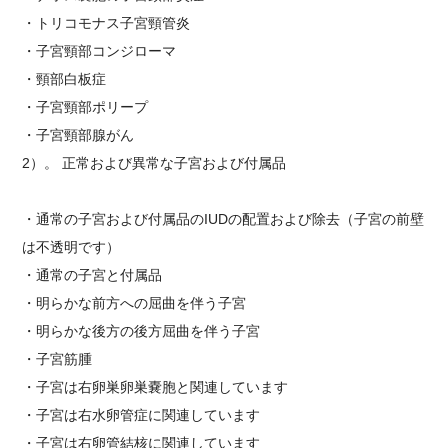
・
トリコモナス子宮頸管炎
・
子宮頸部コンジローマ
・
頸部白板症
・
子宮頸部ポリープ
・
子宮頸部腺がん
2）。
正常および異常な子宮および付属品
・
通常の子宮および付属品のIUDの配置および除去（子宮の前壁
は不透明です）
・
通常の子宮と付属品
・
明らかな前方への屈曲を伴う子宮
・
明らかな後方の後方屈曲を伴う子宮
・
子宮筋腫
・
子宮は右卵巣卵巣嚢胞と関連しています
・
子宮は右水卵管症に関連しています
・
子宮は右卵管結核に関連しています