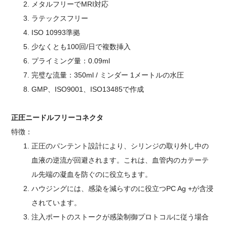
メタルフリーでMRI対応
ラテックスフリー
ISO 10993準拠
少なくとも100回/日で複数挿入
プライミング量：0.09ml
完璧な流量：350ml / ミンダー 1メートルの水圧
GMP、ISO9001、ISO13485で作成
正圧ニードルフリーコネクタ
特徴：
正圧のパンテント設計により、シリンジの取り外し中の
血液の逆流が回避されます。これは、血管内のカテーテ
ル先端の凝血を防ぐのに役立ちます。
ハウジングには、感染を減らすのに役立つPC Ag +が含浸
されています。
注入ポートのストークが感染制御プロトコルに従う場合