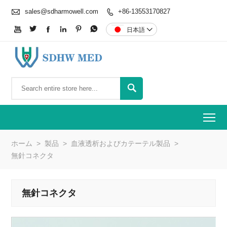

sales@sdharmowell.com
+86-13553170827







日本語


To
ホーム
>
製品
>
血液透析およびカテーテル製品
>
無針コネクタ
無針コネクタ